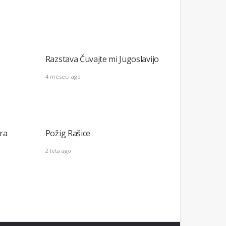
Razstava Čuvajte mi Jugoslavijo
4 meseci ago
bra
Požig Rašice
2 leta ago