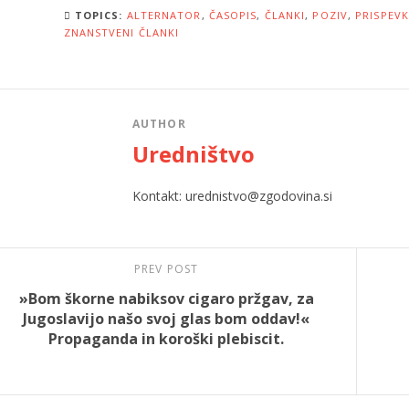
TOPICS:
ALTERNATOR
,
ČASOPIS
,
ČLANKI
,
POZIV
,
PRISPEVK
ZNANSTVENI ČLANKI
AUTHOR
Uredništvo
Kontakt: urednistvo@zgodovina.si
PREV POST
»Bom škorne nabiksov cigaro pržgav, za
Jugoslavijo našo svoj glas bom oddav!«
Propaganda in koroški plebiscit.