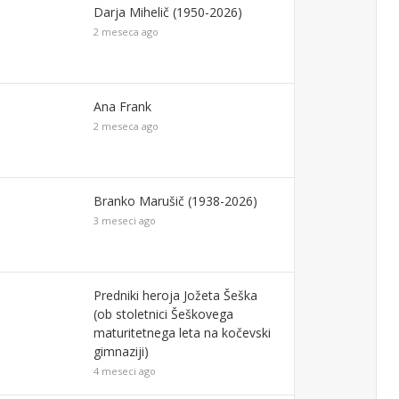
Darja Mihelič (1950-2026)
2 meseca ago
Ana Frank
2 meseca ago
Branko Marušič (1938-2026)
3 meseci ago
Predniki heroja Jožeta Šeška
(ob stoletnici Šeškovega
maturitetnega leta na kočevski
gimnaziji)
4 meseci ago