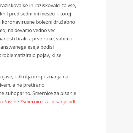
raziskovalke in raziskovalci za vse,
iknil pred sedmimi meseci – torej
ja koronavirusne bolezni družabno
 vemo, najdevamo vedno več
nanosti brali iz prve roke, vabimo
znanstvenega eseja bodisi
problematizirajo pojav, ki se
pojave, odkritja in spoznanja na
ivem, a ne pretirano
e suhoparno. Smernice za pisanje
ce
/assets/Smernice-za-pisanje.
pdf