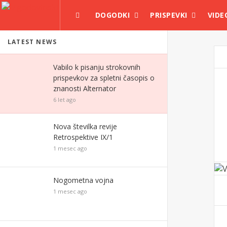
DOGODKI
PRISPEVKI
VIDE
LATEST NEWS
Vabilo k pisanju strokovnih
prispevkov za spletni časopis o
znanosti Alternator
6 let ago
Nova številka revije
Retrospektive IX/1
1 mesec ago
Nogometna vojna
1 mesec ago