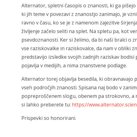
Alternator, spletni časopis o znanosti, ki ga pišejo 
ki jih teme v povezavi z znanostjo zanimajo, je vzn
ravno v času, ko se je z namenom zajezitve širjen
življenje začelo seliti na splet. Na spletu pa, kot
psevdoznanosti. Ker si želimo, da bi naši bralci o z
vse raziskovalke in raziskovalce, da nam v obliki 
predstavijo izsledke svojih zadnjih raziskav bodisi 
pojavlja v medijih, a nima znanstvene podlage.
Alternator torej objavlja besedila, ki obravnavajo 
vseh področjih znanosti. Spisana naj bodo v zanim
popreproščenem slogu, obenem pa strokovno, a n
si lahko preberete tu:
https://www.alternator.scien
Prispevki so honorirani.