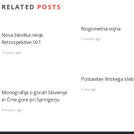
RELATED
POSTS
Nogometna vojna
Nova številka revije
1 mesec ago
Retrospektive IX/1
1 mesec ago
Postavitev Ilirskega ste
2 leta ago
Monografija o gorаh Slovenije
in Črne gore pri Springerju
4 meseci ago