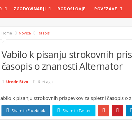
O
ZGODOVINARJI
RODOSLOVJE
POVEZAVE
Home
Novice
Razpis
Vabilo k pisanju strokovnih pri
časopis o znanosti Alternator
Uredništvo
6 let ago
Share to Facebook
Share to Twitter