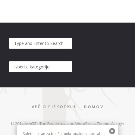
VEČ O PIŠKOTKIH
DOMOV
© 2014 JMAGZ - The Real Magazine WordPress Theme. All right
reserved.
Spletna stran za boljšo funkcionalnost uporablja