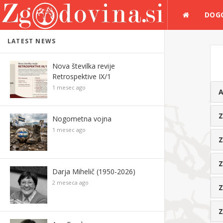
DOG
LATEST NEWS
Nova številka revije
Retrospektive IX/1
1 mesec ago
A
Z
Nogometna vojna
1 mesec ago
Darja Mihelič (1950-2026)
2 meseca ago