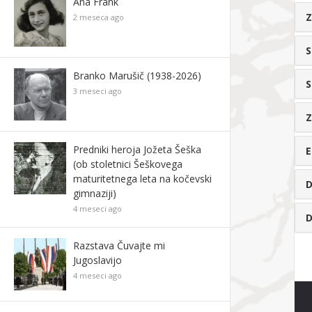
Ana Frank
2 meseca ago
Branko Marušič (1938-2026)
S
3 meseci ago
Predniki heroja Jožeta Šeška
E
(ob stoletnici Šeškovega
maturitetnega leta na kočevski
D
gimnaziji)
4 meseci ago
D
Razstava Čuvajte mi
Jugoslavijo
4 meseci ago