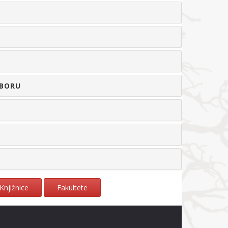
IBORU
Knjižnice
Fakultete