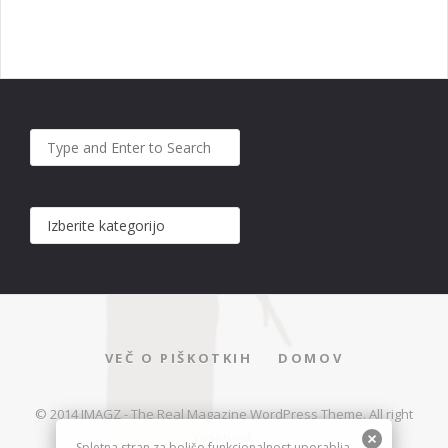
VEČ O PIŠKOTKIH
DOMOV
© 2014 JMAGZ - The Real Magazine WordPress Theme. All right
reserved.
Spletna stran za boljšo funkcionalnost uporablja