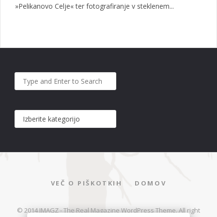
»Pelikanovo Celje« ter fotografiranje v steklenem...
VEČ O PIŠKOTKIH
DOMOV
© 2014 JMAGZ - The Real Magazine WordPress Theme. All right