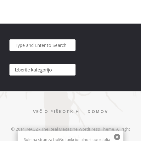
VEČ O PIŠKOTKIH
DOMOV
© 2014 JMAGZ - The Real Magazine WordPress Theme. All right
reserved.
Spletna stran za boljšo funkcionalnost uporablja