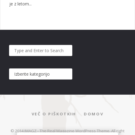
je z letom...
VEČ O PIŠKOTKIH
DOMOV
© 2014 JMAGZ - The Real Magazine WordPress Theme. All right