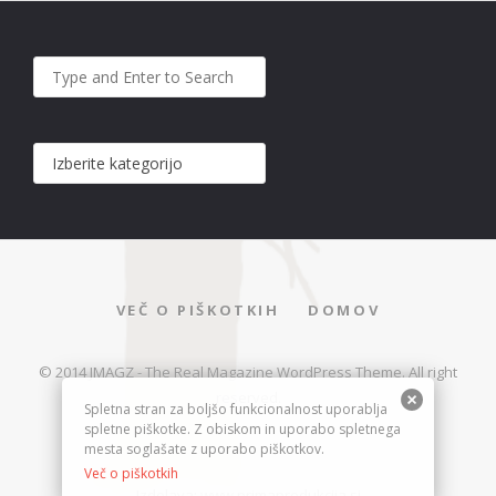
VEČ O PIŠKOTKIH
DOMOV
© 2014 JMAGZ - The Real Magazine WordPress Theme. All right
reserved.
Spletna stran za boljšo funkcionalnost uporablja
spletne piškotke. Z obiskom in uporabo spletnega
mesta soglašate z uporabo piškotkov.
Več o piškotkih
Izdelava:
www.primaprodukcija.si