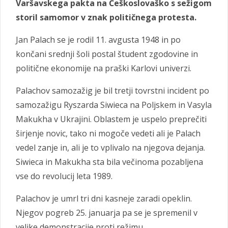
Varšavskega pakta na Češkoslovaško s sežigom
storil samomor v znak političnega protesta.
Jan Palach se je rodil 11. avgusta 1948 in po
končani srednji šoli postal študent zgodovine in
politične ekonomije na praški Karlovi univerzi.
Palachov samozažig je bil tretji tovrstni incident po
samozažigu Ryszarda Siwieca na Poljskem in Vasyla
Makukha v Ukrajini. Oblastem je uspelo preprečiti
širjenje novic, tako ni mogoče vedeti ali je Palach
vedel zanje in, ali je to vplivalo na njegova dejanja.
Siwieca in Makukha sta bila večinoma pozabljena
vse do revolucij leta 1989.
Palachov je umrl tri dni kasneje zaradi opeklin.
Njegov pogreb 25. januarja pa se je spremenil v
velike demonstracije proti režimu.