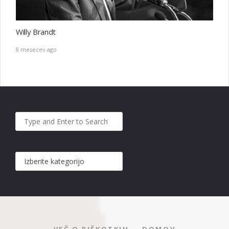
Willy Brandt
8 mesecev ago
VEČ O PIŠKOTKIH
DOMOV