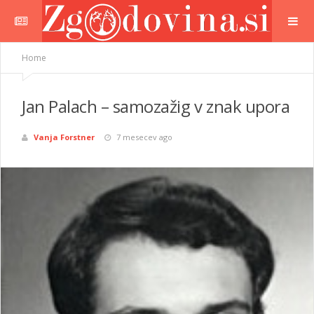
Home
Jan Palach – samozažig v znak upora
Vanja Forstner
7 mesecev ago