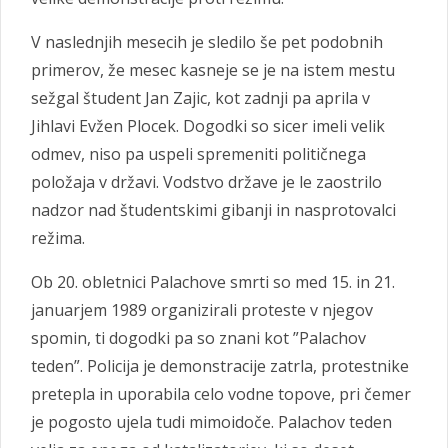
V naslednjih mesecih je sledilo še pet podobnih
primerov, že mesec kasneje se je na istem mestu
sežgal študent Jan Zajic, kot zadnji pa aprila v
Jihlavi Evžen Plocek. Dogodki so sicer imeli velik
odmev, niso pa uspeli spremeniti političnega
položaja v državi. Vodstvo države je le zaostrilo
nadzor nad študentskimi gibanji in nasprotovalci
režima.
Ob 20. obletnici Palachove smrti so med 15. in 21.
januarjem 1989 organizirali proteste v njegov
spomin, ti dogodki pa so znani kot ”Palachov
teden”. Policija je demonstracije zatrla, protestnike
pretepla in uporabila celo vodne topove, pri čemer
je pogosto ujela tudi mimoidoče. Palachov teden