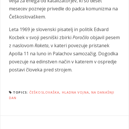
velja za enega od katalizatorjev, ki so deset
mesecev pozneje privedle do padca komunizma na
Češkoslovaškem.
Leta 1969 je slovenski pisatelj in politik Edvard
Kocbek v svoji pesniški zbirki
Poročilo
objavil pesem
z naslovom
Raketa
, v kateri povezuje pristanek
Apolla 11 na luno in Palachov samozažig. Dogodka
povezuje na edinstven način v katerem v ospredje
postavi človeka pred strojem.
TOPICS:
ČEŠKOSLOVAŠKA
,
HLADNA VOJNA
,
NA DANAŠNJI
DAN