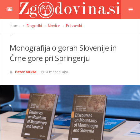
Home
Dogodki
Novice
Prispevki
Monografija o gorаh Slovenije in
Črne gore pri Springerju
Peter Mikša
4 meseci ago