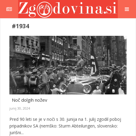
#1934
Noč dolgih nožev
junij 30, 2024
Pred 90 leti se je v noči s 30. junija na 1. julij zgodil poboj
pripadnikov SA (nemško: Sturm Abteilungen, slovensko:
jurišni...