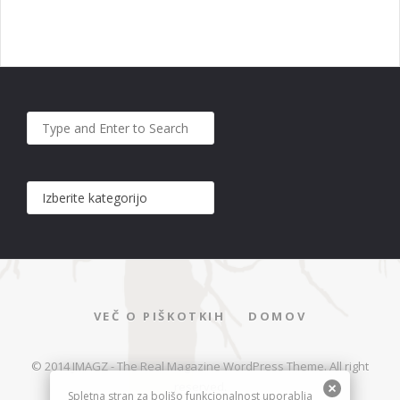
VEČ O PIŠKOTKIH
DOMOV
© 2014 JMAGZ - The Real Magazine WordPress Theme. All right
reserved.
Spletna stran za boljšo funkcionalnost uporablja