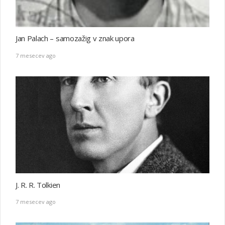
Jan Palach – samozažig v znak upora
7 mesecev ago
J. R. R. Tolkien
7 mesecev ago