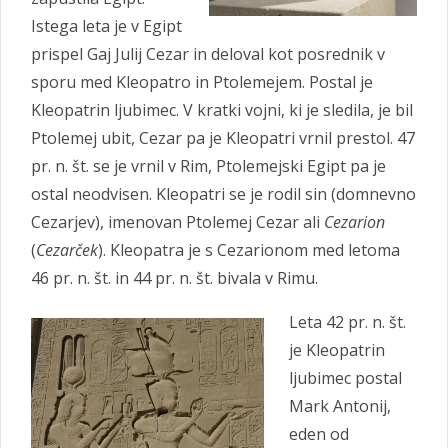
Istega leta je v Egipt
prispel Gaj Julij Cezar in deloval kot posrednik v
sporu med Kleopatro in Ptolemejem. Postal je
Kleopatrin ljubimec. V kratki vojni, ki je sledila, je bil
Ptolemej ubit, Cezar pa je Kleopatri vrnil prestol. 47
pr. n. št. se je vrnil v Rim, Ptolemejski Egipt pa je
ostal neodvisen. Kleopatri se je rodil sin (domnevno
Cezarjev), imenovan Ptolemej Cezar ali
Cezarion
(
Cezarček
). Kleopatra je s Cezarionom med letoma
46 pr. n. št. in 44 pr. n. št. bivala v Rimu.
Leta 42 pr. n. št.
je Kleopatrin
ljubimec postal
Mark Antonij,
eden od