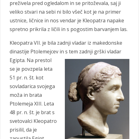
preživela pred ogledalom in se pritoževala, saj ji
veliko stvari na sebi ni bilo všeč kot je na primer
ustnice, ličnice in nos vendar je Kleopatra napake
spretno prikrila z ličili in s pogostim barvanjem las.
Kleopatra VII. je bila zadnji vladar iz makedonske
dinastije Ptolemejcev in s tem zadnji grški vladar
Egipta. Na
prestol
se je povzpela leta
51 pr. n. št. kot
sovladarica svojega
moža in brata
Ptolemeja XIII. Leta
48 pr. n. št. je brat s
svetovalci Kleopatro
prisilil, da je
zapustila Egipt.