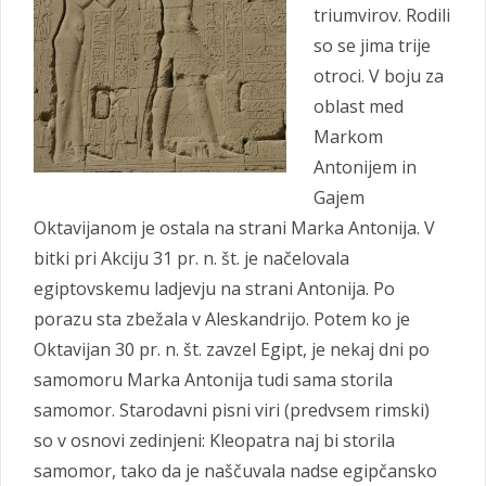
triumvirov. Rodili
so se jima trije
otroci. V boju za
oblast med
Markom
Antonijem in
Gajem
Oktavijanom je ostala na strani Marka Antonija. V
bitki pri Akciju 31 pr. n. št. je načelovala
egiptovskemu ladjevju na strani Antonija. Po
porazu sta zbežala v Aleskandrijo. Potem ko je
Oktavijan 30 pr. n. št. zavzel Egipt, je nekaj dni po
samomoru Marka Antonija tudi sama storila
samomor. Starodavni pisni viri (predvsem rimski)
so v osnovi zedinjeni: Kleopatra naj bi storila
samomor, tako da je naščuvala nadse egipčansko