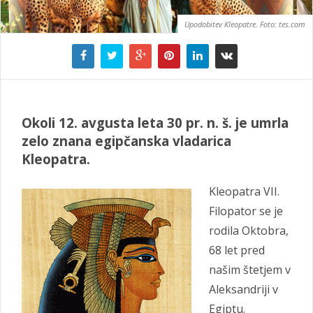
Upodobitev Kleopatre. Foto: tes.com
Okoli 12. avgusta leta
30 pr. n. š. je umrla
zelo znana egipčanska vladarica
Kleopatra.
Kleopatra VII.
Filopator se je
rodila Oktobra,
68 let pred
našim štetjem v
Aleksandriji v
Egiptu.