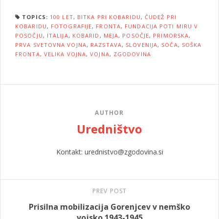
TOPICS:
100 LET
,
BITKA PRI KOBARIDU
,
ČUDEŽ PRI
KOBARIDU
,
FOTOGRAFIJE
,
FRONTA
,
FUNDACIJA POTI MIRU V
POSOČJU
,
ITALIJA
,
KOBARID
,
MEJA
,
POSOČJE
,
PRIMORSKA
,
PRVA SVETOVNA VOJNA
,
RAZSTAVA
,
SLOVENIJA
,
SOČA
,
SOŠKA
FRONTA
,
VELIKA VOJNA
,
VOJNA
,
ZGODOVINA
AUTHOR
Uredništvo
Kontakt: urednistvo@zgodovina.si
PREV POST
Prisilna mobilizacija Gorenjcev v nemško
vojsko 1943-1945