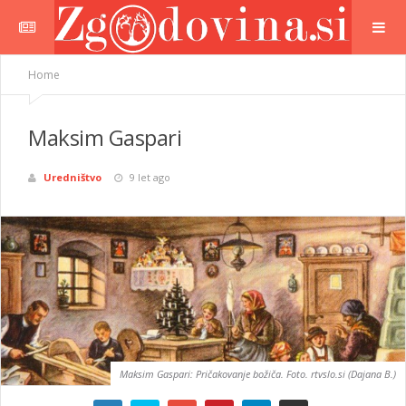
Home
Maksim Gaspari
Uredništvo
9 let ago
Maksim Gaspari: Pričakovanje božiča. Foto. rtvslo.si (Dajana B.)