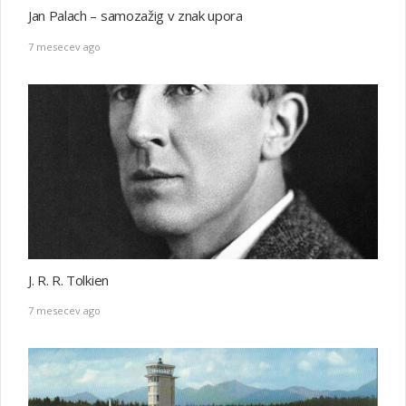
Jan Palach – samozažig v znak upora
7 mesecev ago
J. R. R. Tolkien
7 mesecev ago