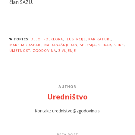
član SAZU.
TOPICS:
DELO
,
FOLKLORA
,
ILUSTRCIJE
,
KARIKATURE
,
MAKSIM GASPARI
,
NA DANAŠNJI DAN
,
SECESIJA
,
SLIKAR
,
SLIKE
,
UMETNOST
,
ZGODOVINA
,
ŽIVLJENJE
AUTHOR
Uredništvo
Kontakt: urednistvo@zgodovina.si
PREV POST