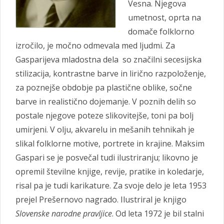
Vesna. Njegova
umetnost, oprta na
domače folklorno
izročilo, je močno odmevala med ljudmi. Za
Gasparijeva mladostna dela so značilni secesijska
stilizacija, kontrastne barve in lirično razpoloženje,
za poznejše obdobje pa plastične oblike, sočne
barve in realistično dojemanje. V poznih delih so
postale njegove poteze slikovitejše, toni pa bolj
umirjeni. V olju, akvarelu in mešanih tehnikah je
slikal folklorne motive, portrete in krajine. Maksim
Gaspari se je posvečal tudi ilustriranju; likovno je
opremil številne knjige, revije, pratike in koledarje,
risal pa je tudi karikature. Za svoje delo je leta 1953
prejel Prešernovo nagrado. Ilustriral je knjigo
Slovenske narodne pravljice
. Od leta 1972 je bil stalni