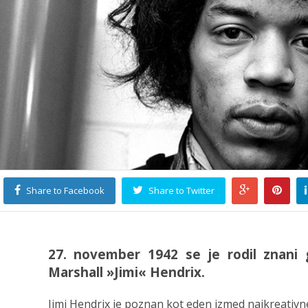
Share to Facebook
Share to Twitter
27. november 1942 se je rodil znani g
Marshall »Jimi« Hendrix.
Jimi Hendrix je poznan kot eden izmed najkreativne