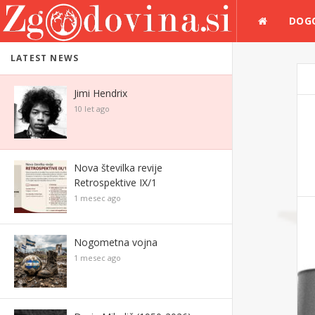
DOG
LATEST NEWS
Jimi Hendrix
10 let ago
Nova številka revije
Retrospektive IX/1
1 mesec ago
Nogometna vojna
1 mesec ago