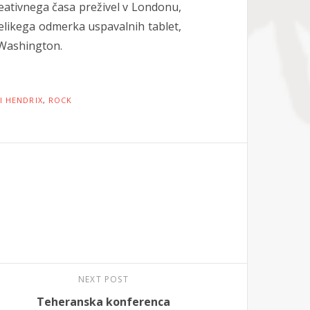
kreativnega časa preživel v Londonu,
elikega odmerka uspavalnih tablet,
 Washington.
MI HENDRIX
,
ROCK
NEXT POST
Teheranska konferenca