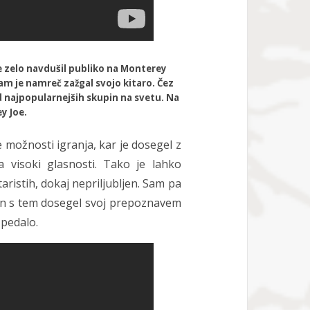
je zelo navdušil publiko na Monterey
am je namreč zažgal svojo kitaro. Čez
d najpopularnejših skupin na svetu. Na
y Joe.
ne možnosti igranja, kar je dosegel z
na visoki glasnosti. Tako je lahko
itaristih, dokaj nepriljubljen. Sam pa
o in s tem dosegel svoj prepoznavem
 pedalo.