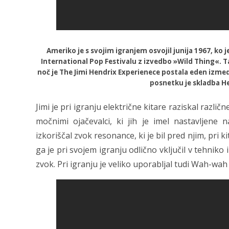
Ameriko je s svojim igranjem osvojil junija 1967, ko 
International Pop Festivalu z izvedbo »Wild Thing«. T
noč je The Jimi Hendrix Experienece postala eden izme
posnetku je skladba He
Jimi je pri igranju električne kitare raziskal različ
močnimi ojačevalci, ki jih je imel nastavljene 
izkoriščal zvok resonance, ki je bil pred njim, pri k
ga je pri svojem igranju odlično vključil v tehnik
zvok. Pri igranju je veliko uporabljal tudi Wah-wah