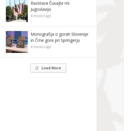
Razstava Čuvajte mi
Jugoslavijo
4 meseci ago
Monografija o gorаh Slovenije
in Črne gore pri Springerju
4 meseci ago
Load More