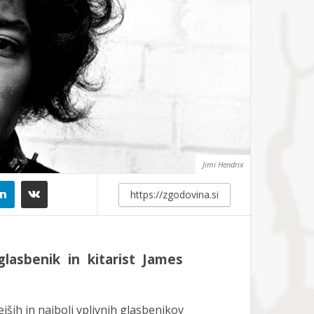
Jimi Hendrix
lasbenik in kitarist James
jših in najbolj vplivnih glasbenikov