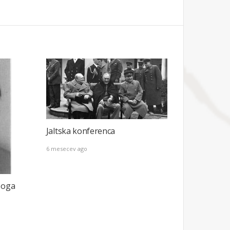
Jaltska konferenca
6 mesecev ago
Boga