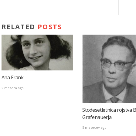
RELATED
POSTS
Ana Frank
2 meseca ago
Stodesetletnica rojstva 
Grafenauerja
5 mesecev ago