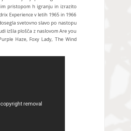
vnim pristopom h igranju in izrazito
rix Experience v letih 1965 in 1966
e dosegla svetovno slavo po nastopu
tudi izšla plošča z naslovom Are you
 Purple Haze, Foxy Lady, The Wind