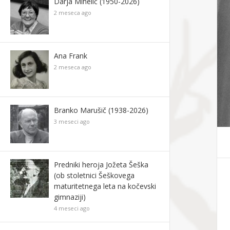
Darja Mihelič (1950-2026)
2 meseca ago
Ana Frank
2 meseca ago
Branko Marušič (1938-2026)
3 meseci ago
Predniki heroja Jožeta Šeška
(ob stoletnici Šeškovega
maturitetnega leta na kočevski
gimnaziji)
4 meseci ago