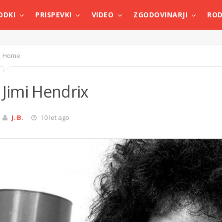
ODKI
PRISPEVKI
VIDEO
ZGODOVINARJI
ROD
Home
Jimi Hendrix
J. B.
10 let ago